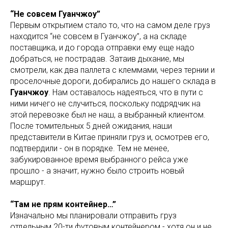
“Не совсем Гуанчжоу”
Первым открытием стало то, что на самом деле груз
находится “не совсем в Гуанчжоу”, а на складе
поставщика, и до города отправки ему еще надо
добраться, не пострадав. Затаив дыхание, мы
смотрели, как два паллета с клеммами, через тернии и
проселочные дороги, добирались до нашего склада в
Гуанчжоу
. Нам оставалось надеяться, что в пути с
ними ничего не случиться, поскольку подрядчик на
этой перевозке был не наш, а выбранный клиентом.
После томительных 5 дней ожидания, наши
представители в Китае приняли груз и, осмотрев его,
подтвердили - он в порядке. Тем не менее,
забукированное время выбранного рейса уже
прошло - а значит, нужно было строить новый
маршрут.
“Там не прям контейнер…”
Изначально мы планировали отправить груз
отдельным 20-ти футовым контейнером - хотя он и не