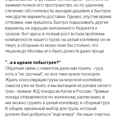
занимал полное его пространство, но по удачному
стечению обстоятельств, выходил дешевле и быстрее,
чем другие варианты доставки. Однако, упустив время
отправки, нам пришлось быстро подыскивать другие
варианты, не нарушая заложенного бюджета и
сроков. Вот здесь в полный рост встала проблема
компактности нашего груза: на целый контейнер он не
тянул, а сборным по морю ехал бы столько, что
пешком до Москвы его было донести даже проще.
“...и в идеале побыстрее?”
Обратная связь с клиентом дала нам понять - груз,
хоть и “не срочный”, но все-таки нужен поскорее.
Ждать консолидации груза на морской контейнер
смысла уже не было, и мы вытащили из рукава своего
туза - прямые ЖД поезда из Китая в Россию. Прямые
поезда отправляются по железному расписанию, в
них можно грузить и целый контейнер, и сборный груз.
В общем, идеальный выбор для груза, который
должен был добраться “еще вчера”. На наше счастье,